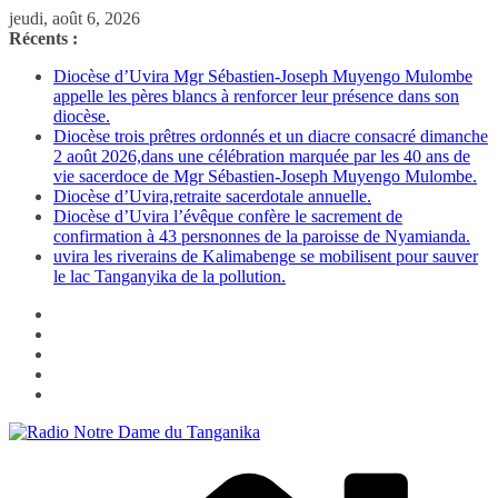
Passer
jeudi, août 6, 2026
au
Récents :
contenu
Diocèse d’Uvira Mgr Sébastien-Joseph Muyengo Mulombe
appelle les pères blancs à renforcer leur présence dans son
diocèse.
Diocèse trois prêtres ordonnés et un diacre consacré dimanche
2 août 2026,dans une célébration marquée par les 40 ans de
vie sacerdoce de Mgr Sébastien-Joseph Muyengo Mulombe.
Diocèse d’Uvira,retraite sacerdotale annuelle.
Diocèse d’Uvira l’évêque confère le sacrement de
confirmation à 43 persnonnes de la paroisse de Nyamianda.
uvira les riverains de Kalimabenge se mobilisent pour sauver
le lac Tanganyika de la pollution.