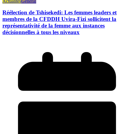
Actualités
Général
Réélection de Tshisekedi: Les femmes leaders et
membres de la CFDDH Uvira-Fizi sollicitent la
représentativité de la femme aux instances
décisionnelles à tous les niveaux