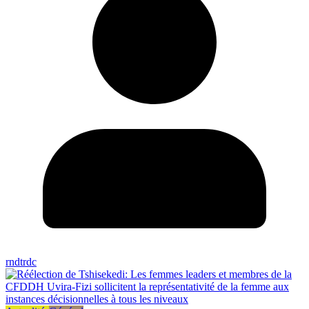
rndtrdc