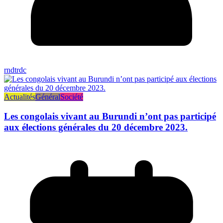
rndtrdc
Actualités
Général
Société
Les congolais vivant au Burundi n’ont pas participé
aux élections générales du 20 décembre 2023.