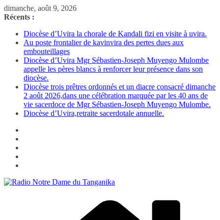
Passer
dimanche, août 9, 2026
au
Récents :
contenu
Diocèse d’Uvira la chorale de Kandali fizi en visite à uvira.
Au poste frontalier de kavinvira des pertes dues aux
embouteillages
Diocèse d’Uvira Mgr Sébastien-Joseph Muyengo Mulombe
appelle les pères blancs à renforcer leur présence dans son
diocèse.
Diocèse trois prêtres ordonnés et un diacre consacré dimanche
2 août 2026,dans une célébration marquée par les 40 ans de
vie sacerdoce de Mgr Sébastien-Joseph Muyengo Mulombe.
Diocèse d’Uvira,retraite sacerdotale annuelle.