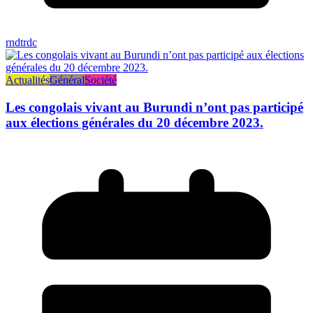
rndtrdc
Actualités
Général
Société
Les congolais vivant au Burundi n’ont pas participé
aux élections générales du 20 décembre 2023.