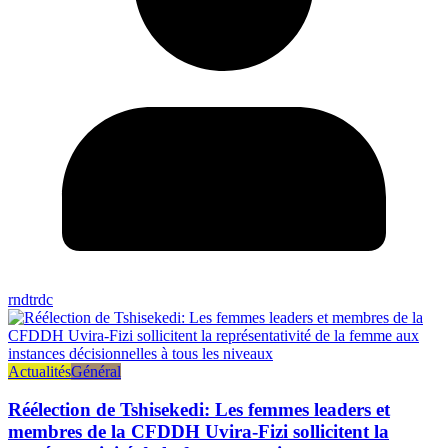
rndtrdc
Actualités
Général
Réélection de Tshisekedi: Les femmes leaders et
membres de la CFDDH Uvira-Fizi sollicitent la