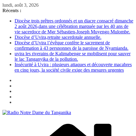
Passer
lundi, août 3, 2026
au
Récents :
contenu
Diocèse trois prêtres ordonnés et un diacre consacré dimanche
2 août 2026,dans une célébration marquée par les 40 ans de
vie sacerdoce de Mgr Sébastien-Joseph Muyengo Mulombe.
Diocèse d’Uvira,retraite sacerdotale annuelle.
Diocèse d’Uvira l’évêque confère le sacrement de
confirmation à 43 persnonnes de la paroisse de Nyamianda.
uvira les riverains de Kalimabenge se mobilisent pour sauver
le lac Tanganyika de la pollution.
Insécurité à Uvira : plusieurs attaques et découverte macabres
en cinq jours, la société civile exige des mesures urgentes