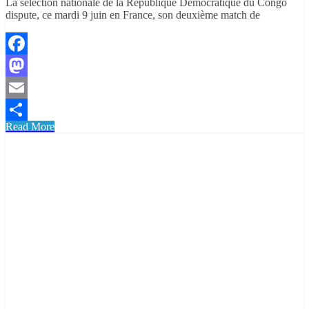
La sélection nationale de la République Démocratique du Congo
dispute, ce mardi 9 juin en France, son deuxième match de
Facebook
Mastodon
Email
Read More
Partager