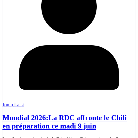
Jomu Laisi
Mondial 2026:La RDC affronte le Chili
en préparation ce madi 9 juin