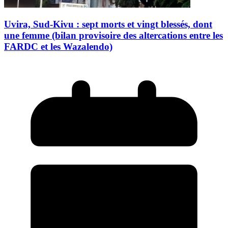
Uvira, Sud-Kivu : sept morts et vingt blessés, dont
une femme (bilan provisoire des altercations entre les
FARDC et les Wazalendo)