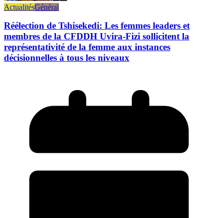
Actualités
Général
Réélection de Tshisekedi: Les femmes leaders et
membres de la CFDDH Uvira-Fizi sollicitent la
représentativité de la femme aux instances
décisionnelles à tous les niveaux