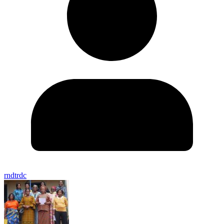
rndtrdc