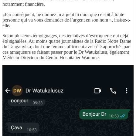
notamment financière.
«Par conséquent, ne donnez ni argent ni quoi que ce soit à toute
personne qui va vous demander de l’argent en son nom », insiste-t-
elle.
Selon plusieurs témoignages, des tentatives d’escroquerie ont déjà
été signalées. Au moins quatre journalistes de la Radio Notre Dame
du Tanganyika, dont une femme, affirment avoir été approchés par
ces arnaqueurs se faisant passer pour le Dr Watukalusu, également
Médecin Directeur du Centre Hospitalier Wanume.