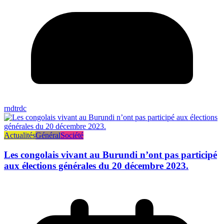
rndtrdc
Actualités
Général
Société
Les congolais vivant au Burundi n’ont pas participé
aux élections générales du 20 décembre 2023.