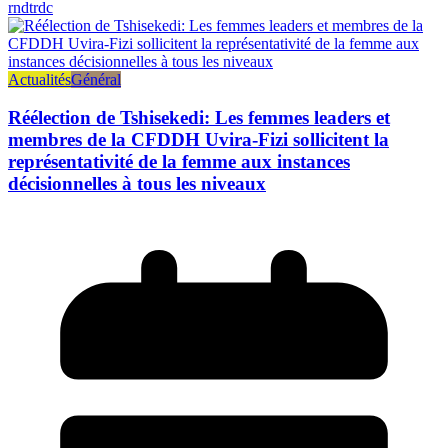
rndtrdc
Actualités
Général
Réélection de Tshisekedi: Les femmes leaders et
membres de la CFDDH Uvira-Fizi sollicitent la
représentativité de la femme aux instances
décisionnelles à tous les niveaux