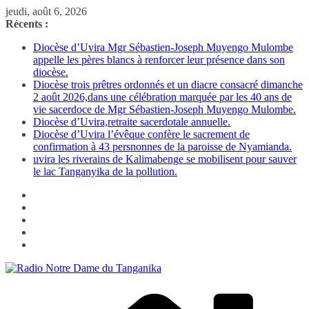
Passer
jeudi, août 6, 2026
au
Récents :
contenu
Diocèse d’Uvira Mgr Sébastien-Joseph Muyengo Mulombe
appelle les pères blancs à renforcer leur présence dans son
diocèse.
Diocèse trois prêtres ordonnés et un diacre consacré dimanche
2 août 2026,dans une célébration marquée par les 40 ans de
vie sacerdoce de Mgr Sébastien-Joseph Muyengo Mulombe.
Diocèse d’Uvira,retraite sacerdotale annuelle.
Diocèse d’Uvira l’évêque confère le sacrement de
confirmation à 43 persnonnes de la paroisse de Nyamianda.
uvira les riverains de Kalimabenge se mobilisent pour sauver
le lac Tanganyika de la pollution.