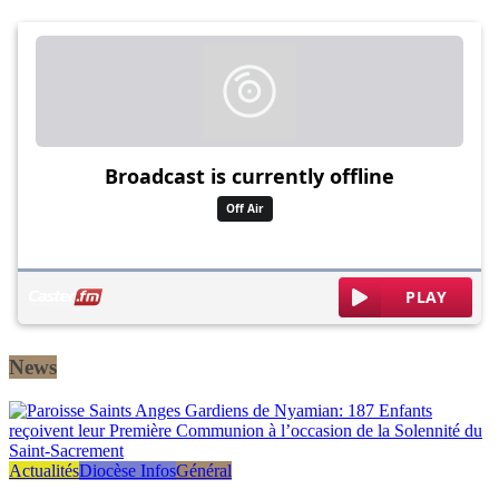
News
Actualités
Diocèse Infos
Général