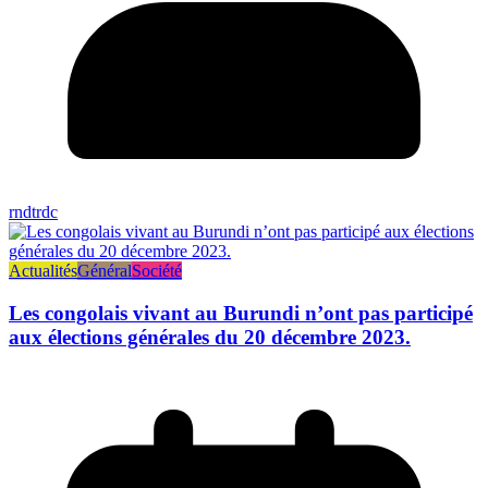
rndtrdc
Actualités
Général
Société
Les congolais vivant au Burundi n’ont pas participé
aux élections générales du 20 décembre 2023.