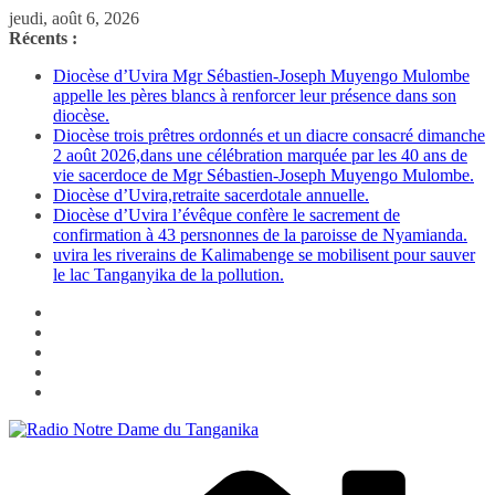
Passer
jeudi, août 6, 2026
au
Récents :
contenu
Diocèse d’Uvira Mgr Sébastien-Joseph Muyengo Mulombe
appelle les pères blancs à renforcer leur présence dans son
diocèse.
Diocèse trois prêtres ordonnés et un diacre consacré dimanche
2 août 2026,dans une célébration marquée par les 40 ans de
vie sacerdoce de Mgr Sébastien-Joseph Muyengo Mulombe.
Diocèse d’Uvira,retraite sacerdotale annuelle.
Diocèse d’Uvira l’évêque confère le sacrement de
confirmation à 43 persnonnes de la paroisse de Nyamianda.
uvira les riverains de Kalimabenge se mobilisent pour sauver
le lac Tanganyika de la pollution.