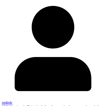
rndtrdc