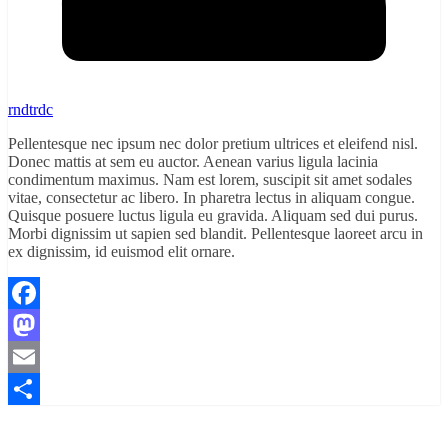
rndtrdc
Pellentesque nec ipsum nec dolor pretium ultrices et eleifend nisl.
Donec mattis at sem eu auctor. Aenean varius ligula lacinia
condimentum maximus. Nam est lorem, suscipit sit amet sodales
vitae, consectetur ac libero. In pharetra lectus in aliquam congue.
Quisque posuere luctus ligula eu gravida. Aliquam sed dui purus.
Morbi dignissim ut sapien sed blandit. Pellentesque laoreet arcu in
ex dignissim, id euismod elit ornare.
Facebook
Mastodon
Email
Partager