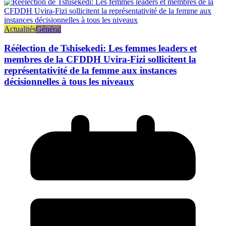
Actualités
Général
Réélection de Tshisekedi: Les femmes leaders et
membres de la CFDDH Uvira-Fizi sollicitent la
représentativité de la femme aux instances
décisionnelles à tous les niveaux