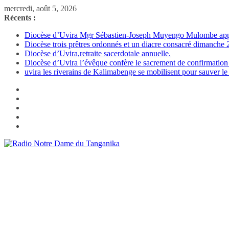
Passer
mercredi, août 5, 2026
au
Récents :
contenu
Diocèse d’Uvira Mgr Sébastien-Joseph Muyengo Mulombe appelle
Diocèse trois prêtres ordonnés et un diacre consacré dimanch
Diocèse d’Uvira,retraite sacerdotale annuelle.
Diocèse d’Uvira l’évêque confère le sacrement de confirmation
uvira les riverains de Kalimabenge se mobilisent pour sauver le