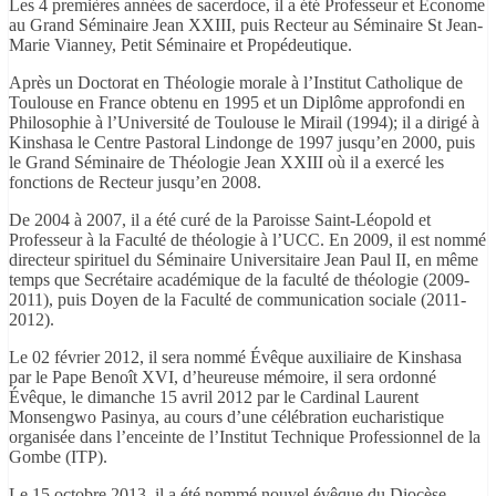
Les 4 premières années de sacerdoce, il a été Professeur et Économe
au Grand Séminaire Jean XXIII, puis Recteur au Séminaire St Jean-
Marie Vianney, Petit Séminaire et Propédeutique.
Après un Doctorat en Théologie morale à l’Institut Catholique de
Toulouse en France obtenu en 1995 et un Diplôme approfondi en
Philosophie à l’Université de Toulouse le Mirail (1994); il a dirigé à
Kinshasa le Centre Pastoral Lindonge de 1997 jusqu’en 2000, puis
le Grand Séminaire de Théologie Jean XXIII où il a exercé les
fonctions de Recteur jusqu’en 2008.
De 2004 à 2007, il a été curé de la Paroisse Saint-Léopold et
Professeur à la Faculté de théologie à l’UCC. En 2009, il est nommé
directeur spirituel du Séminaire Universitaire Jean Paul II, en même
temps que Secrétaire académique de la faculté de théologie (2009-
2011), puis Doyen de la Faculté de communication sociale (2011-
2012).
Le 02 février 2012, il sera nommé Évêque auxiliaire de Kinshasa
par le Pape Benoît XVI, d’heureuse mémoire, il sera ordonné
Évêque, le dimanche 15 avril 2012 par le Cardinal Laurent
Monsengwo Pasinya, au cours d’une célébration eucharistique
organisée dans l’enceinte de l’Institut Technique Professionnel de la
Gombe (ITP).
Le 15 octobre 2013, il a été nommé nouvel évêque du Diocèse