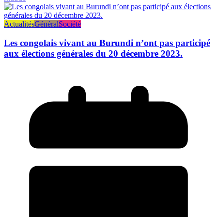
Actualités
Général
Société
Les congolais vivant au Burundi n’ont pas participé
aux élections générales du 20 décembre 2023.