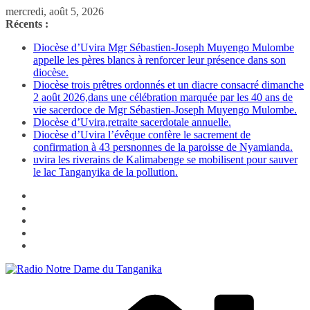
Passer
mercredi, août 5, 2026
au
Récents :
contenu
Diocèse d’Uvira Mgr Sébastien-Joseph Muyengo Mulombe
appelle les pères blancs à renforcer leur présence dans son
diocèse.
Diocèse trois prêtres ordonnés et un diacre consacré dimanche
2 août 2026,dans une célébration marquée par les 40 ans de
vie sacerdoce de Mgr Sébastien-Joseph Muyengo Mulombe.
Diocèse d’Uvira,retraite sacerdotale annuelle.
Diocèse d’Uvira l’évêque confère le sacrement de
confirmation à 43 persnonnes de la paroisse de Nyamianda.
uvira les riverains de Kalimabenge se mobilisent pour sauver
le lac Tanganyika de la pollution.