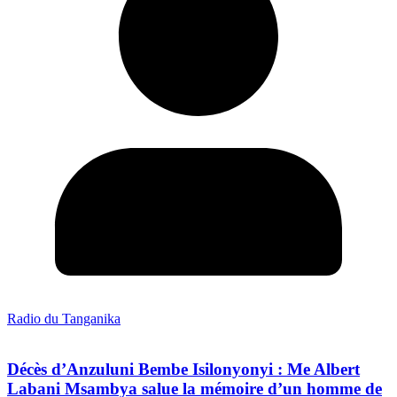
Radio du Tanganika
Décès d’Anzuluni Bembe Isilonyonyi : Me Albert
Labani Msambya salue la mémoire d’un homme de