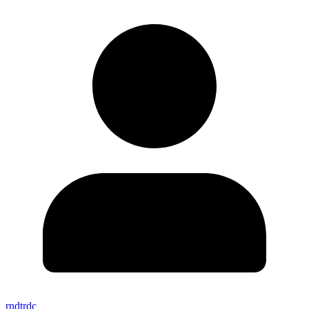
rndtrdc