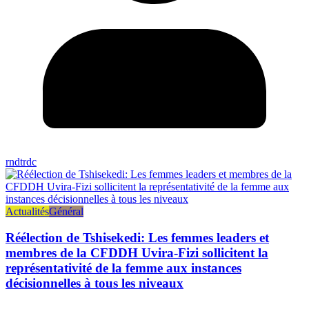
rndtrdc
Actualités
Général
Réélection de Tshisekedi: Les femmes leaders et
membres de la CFDDH Uvira-Fizi sollicitent la
représentativité de la femme aux instances
décisionnelles à tous les niveaux