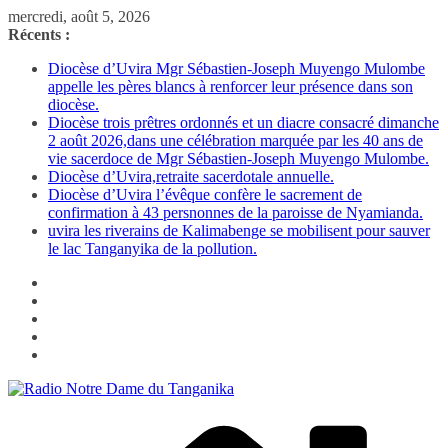
Passer
mercredi, août 5, 2026
au
Récents :
contenu
Diocèse d’Uvira Mgr Sébastien-Joseph Muyengo Mulombe
appelle les pères blancs à renforcer leur présence dans son
diocèse.
Diocèse trois prêtres ordonnés et un diacre consacré dimanche
2 août 2026,dans une célébration marquée par les 40 ans de
vie sacerdoce de Mgr Sébastien-Joseph Muyengo Mulombe.
Diocèse d’Uvira,retraite sacerdotale annuelle.
Diocèse d’Uvira l’évêque confère le sacrement de
confirmation à 43 persnonnes de la paroisse de Nyamianda.
uvira les riverains de Kalimabenge se mobilisent pour sauver
le lac Tanganyika de la pollution.