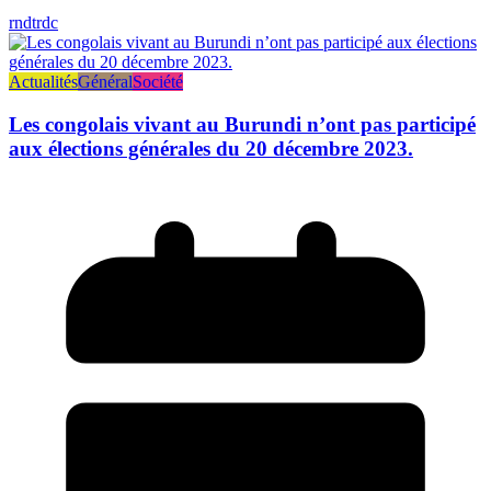
rndtrdc
Actualités
Général
Société
Les congolais vivant au Burundi n’ont pas participé
aux élections générales du 20 décembre 2023.