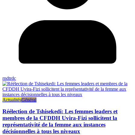
rndtrdc
Actualités
Général
Réélection de Tshisekedi: Les femmes leaders et
membres de la CFDDH Uvira-Fizi sollicitent la
représentativité de la femme aux instances
décisionnelles à tous les niveaux