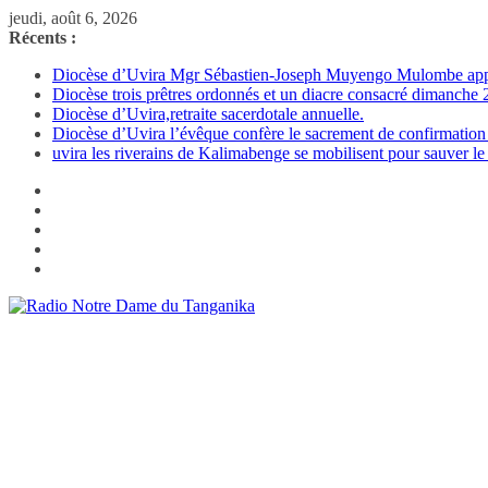
Passer
jeudi, août 6, 2026
au
Récents :
contenu
Diocèse d’Uvira Mgr Sébastien-Joseph Muyengo Mulombe appelle
Diocèse trois prêtres ordonnés et un diacre consacré dimanch
Diocèse d’Uvira,retraite sacerdotale annuelle.
Diocèse d’Uvira l’évêque confère le sacrement de confirmation
uvira les riverains de Kalimabenge se mobilisent pour sauver le