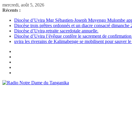
Passer
mercredi, août 5, 2026
au
Récents :
contenu
Diocèse d’Uvira Mgr Sébastien-Joseph Muyengo Mulombe appelle
Diocèse trois prêtres ordonnés et un diacre consacré dimanch
Diocèse d’Uvira,retraite sacerdotale annuelle.
Diocèse d’Uvira l’évêque confère le sacrement de confirmation
uvira les riverains de Kalimabenge se mobilisent pour sauver le