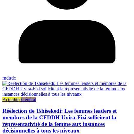
rndtrdc
Actualités
Général
Réélection de Tshisekedi: Les femmes leaders et
membres de la CFDDH Uvira-Fizi sollicitent la
représentativité de la femme aux instances
décisionnelles à tous les niveaux