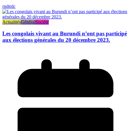
rndtrdc
Actualités
Général
Société
Les congolais vivant au Burundi n’ont pas participé
aux élections générales du 20 décembre 2023.