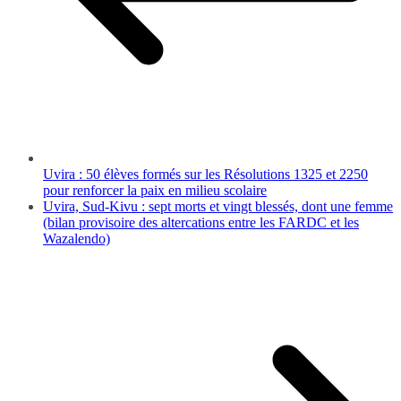
Uvira : 50 élèves formés sur les Résolutions 1325 et 2250
pour renforcer la paix en milieu scolaire
Uvira, Sud-Kivu : sept morts et vingt blessés, dont une femme
(bilan provisoire des altercations entre les FARDC et les
Wazalendo)