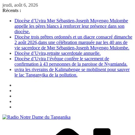
Passer
jeudi, août 6, 2026
au
Récents :
contenu
Diocèse d’Uvira Mgr Sébastien-Joseph Muyengo Mulombe
appelle les pères blancs à renforcer leur présence dans son
diocèse.
Diocèse trois prêtres ordonnés et un diacre consacré dimanche
2 août 2026,dans une célébration marquée par les 40 ans de
vie sacerdoce de Mgr Sébastien-Joseph Muyengo Mulombe.
Diocèse d’Uvira,retraite sacerdotale annuelle.
Diocèse d’Uvira l’évêque confère le sacrement de
confirmation à 43 persnonnes de la paroisse de Nyamianda.
uvira les riverains de Kalimabenge se mobilisent pour sauver
le lac Tanganyika de la pollution.